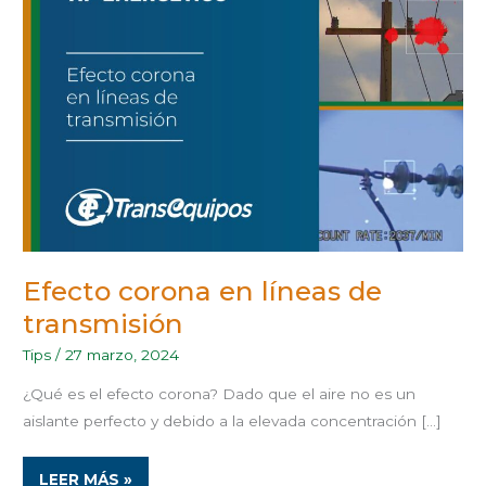
LÍNEAS
DE
TRANSMISIÓN
Efecto corona en líneas de
transmisión
Tips
/
27 marzo, 2024
¿Qué es el efecto corona? Dado que el aire no es un
aislante perfecto y debido a la elevada concentración […]
LEER MÁS »