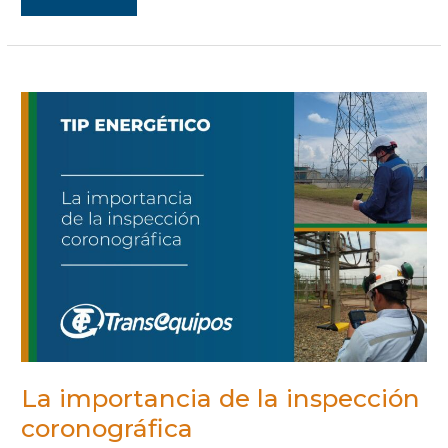
LA
IMPORTANCIA
DE
LA
INSPECCIÓN
CORONOGRÁFICA
La importancia de la inspección
coronográfica