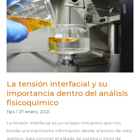
Y
SU
IMPORTANCIA
DENTRO
DEL
ANÁLISIS
FISICOQUÍMICO
La tensión interfacial y su
importancia dentro del análisis
fisicoquímico
Tips
/
27 enero, 2021
La tensión interfacial es un ensayo mecánico que nos
brinda una importante información desde el punto de vista
químico, para conocer el estado de pureza o inicio de