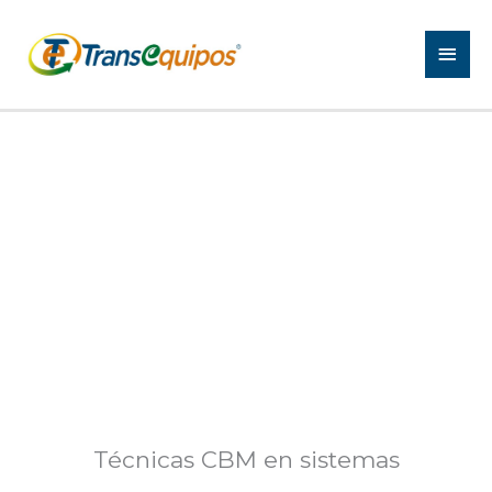
Ir
MEN
al
contenido
PRIN
Confiabilidad
EN EQUIPOS ELÉCTRICOS
Técnicas CBM en sistemas