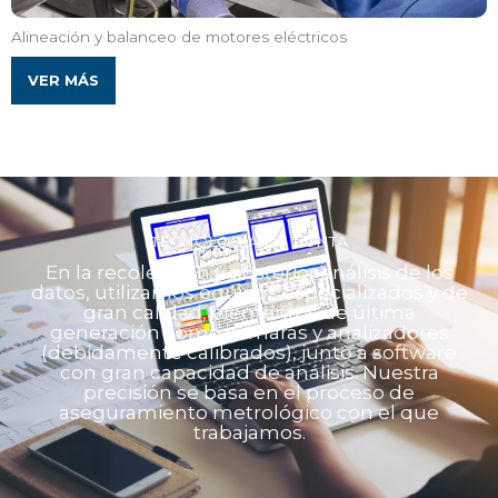
Alineación y balanceo de motores eléctricos
VER MÁS
TECNOLOGÍA DE PUNTA
En la recolección y posterior análisis de los
datos, utilizamos equipos especializados y de
gran calidad, elementos de última
generación como cámaras y analizadores
(debidamente calibrados), junto a software
con gran capacidad de análisis. Nuestra
precisión se basa en el proceso de
aseguramiento metrológico con el que
trabajamos.