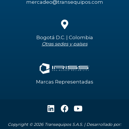
mercadeo@transequipos.com
Bogotá D.C. | Colombia
Otras sedes y países
Marcas Representadas
L
F
Y
i
a
o
n
c
u
Copyright © 2026 Transequipos S.A.S. | Desarrollado por: