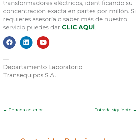
transformadores eléctricos, identificando su
concentración exacta en partes por millón. Si
requieres asesoría o saber más de nuestro
servicio puedes dar
CLIC AQUÍ
.
F
L
Y
a
i
o
c
n
u
e
k
t
—
b
e
u
Departamento Laboratorio
o
d
b
Transequipos S.A.
o
i
e
k
n
←
Entrada anterior
Entrada siguiente
→