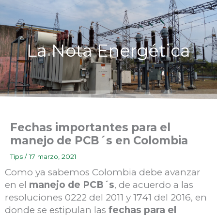
Ir
al
contenido
La Nota Energética
Fechas importantes para el
manejo de PCB´s en Colombia
Tips
/
17 marzo, 2021
Como ya sabemos Colombia debe avanzar
en el
manejo de PCB´s
, de acuerdo a las
resoluciones 0222 del 2011 y 1741 del 2016, en
donde se estipulan las
fechas para el