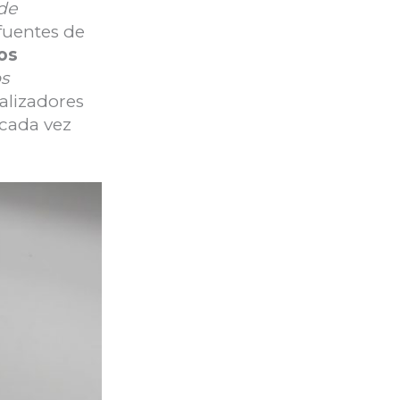
de
 fuentes de
os
os
talizadores
cada vez