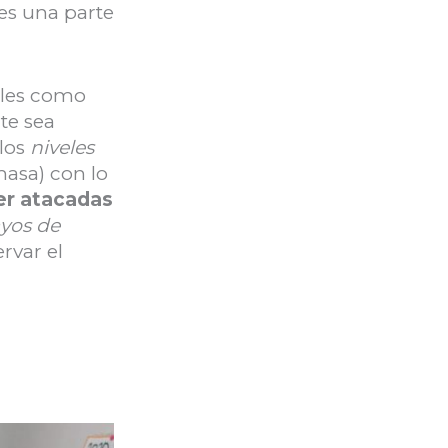
 es una parte
biles como
te sea
 los
niveles
masa) con lo
er atacadas
yos de
rvar el