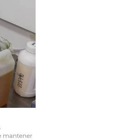
s
te mantener