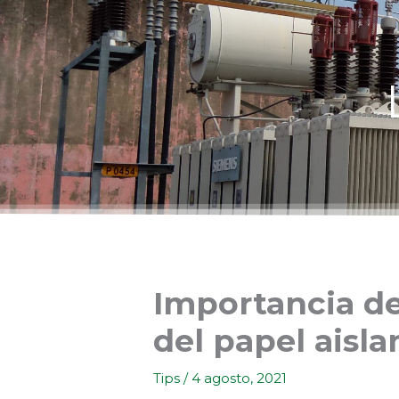
Ir
al
contenido
Importancia de
del papel aisla
Tips
/
4 agosto, 2021