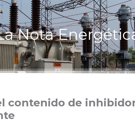
La Nota Energétic
l contenido de inhibidor
nte