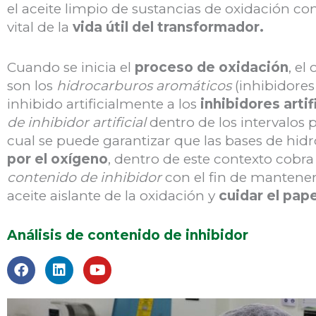
el aceite limpio de sustancias de oxidación con
vital de la
vida útil del transformador.
Cuando se inicia el
proceso de oxidación
, el
son los
hidrocarburos aromáticos
(inhibidores
inhibido artificialmente a los
inhibidores artif
de inhibidor artificial
dentro de los intervalos 
cual se puede garantizar que las bases de hid
por el oxígeno
, dentro de este contexto cobr
contenido de inhibidor
con el fin de mantener
aceite aislante de la oxidación y
cuidar el pape
Análisis de contenido de inhibidor
F
L
Y
a
i
o
c
n
u
e
k
t