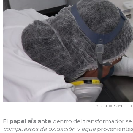
Análisis de Contenido 
El
papel aislante
dentro del transformador se 
compuestos de oxidación y agua
provenientes 