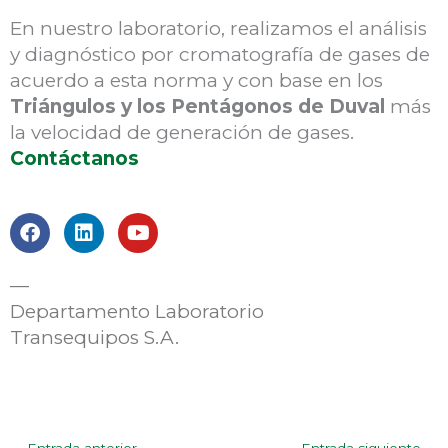
En nuestro laboratorio, realizamos el análisis
y diagnóstico por cromatografía de gases de
acuerdo a esta norma y con base en los
Triángulos y los Pentágonos de Duval
más
la velocidad de generación de gases.
Contáctanos
F
L
Y
a
i
o
c
n
u
e
k
t
—
b
e
u
Departamento Laboratorio
o
d
b
Transequipos S.A.
o
i
e
k
n