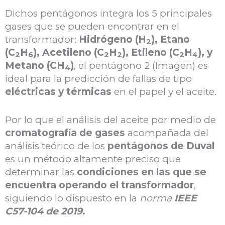
Dichos pentágonos integra los 5 principales
gases que se pueden encontrar en el
transformador:
Hidrógeno (H
), Etano
2
(C
H
), Acetileno (C
H
), Etileno (C
H
), y
2
6
2
2
2
4
Metano (CH
)
, el pentágono 2 (Imagen) es
4
ideal para la predicción de fallas de tipo
eléctricas y térmicas
en el papel y el aceite.
Por lo que el análisis del aceite por medio de
cromatografía de gases
acompañada del
análisis teórico de los
pentágonos de Duval
es un método altamente preciso que
determinar las
condiciones en las que se
encuentra operando el transformador
,
siguiendo lo dispuesto en la
norma
IEEE
C57-104 de 2019.