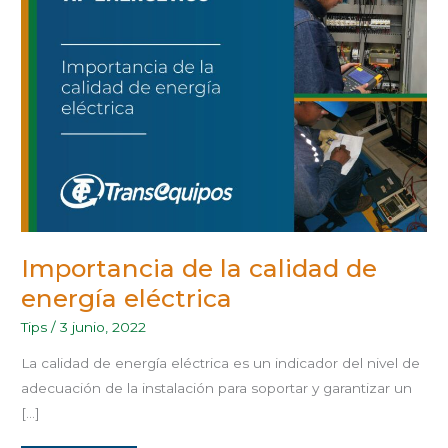
CALIDAD
DE
ENERGÍA
ELÉCTRICA
Importancia de la calidad de
energía eléctrica
Tips
/
3 junio, 2022
La calidad de energía eléctrica es un indicador del nivel de
adecuación de la instalación para soportar y garantizar un
[…]