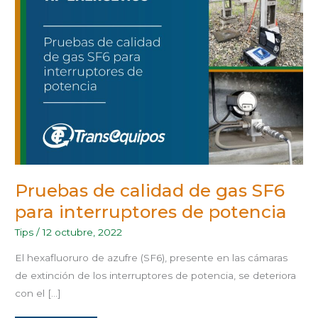
DE
GAS
SF6
PARA
INTERRUPTORES
DE
POTENCIA
Pruebas de calidad de gas SF6
para interruptores de potencia
Tips
/
12 octubre, 2022
El hexafluoruro de azufre (SF6), presente en las cámaras
de extinción de los interruptores de potencia, se deteriora
con el […]