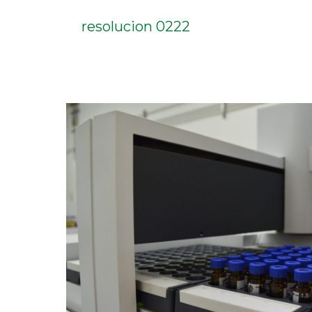
resolucion 0222
IMPORTANCIA
DEL
ANÁLISIS
DE
PCB
EN
EL
PROCESO
DE
MANTENIMIENTO
DE
TRANSFORMADORES