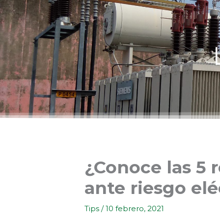
Ir
al
contenido
¿Conoce las 5 r
ante riesgo elé
Tips
/
10 febrero, 2021