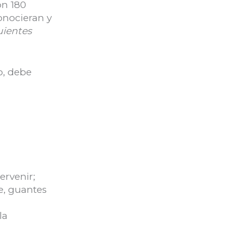
on 180
conocieran y
uientes
o, debe
ervenir;
e, guantes
la