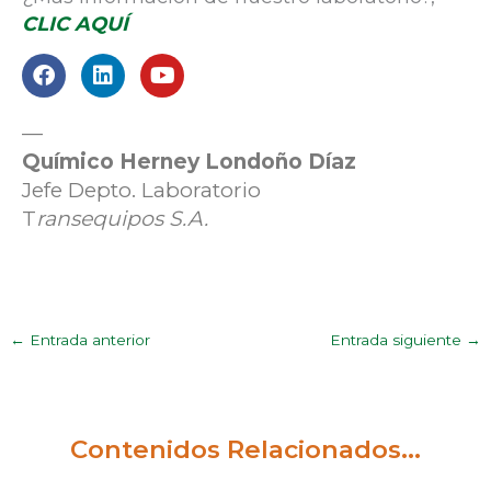
CLIC AQUÍ
F
L
Y
a
i
o
c
n
u
e
k
t
—
b
e
u
Químico Herney Londoño Díaz
o
d
b
Jefe Depto. Laboratorio
o
i
e
k
n
T
ransequipos S.A.
←
Entrada anterior
Entrada siguiente
→
Contenidos Relacionados...