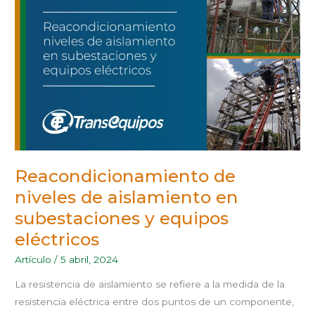
AISLAMIENTO
EN
SUBESTACIONES
Y
EQUIPOS
ELÉCTRICOS
Reacondicionamiento de
niveles de aislamiento en
subestaciones y equipos
eléctricos
Artículo
/
5 abril, 2024
La resistencia de aislamiento se refiere a la medida de la
resistencia eléctrica entre dos puntos de un componente,