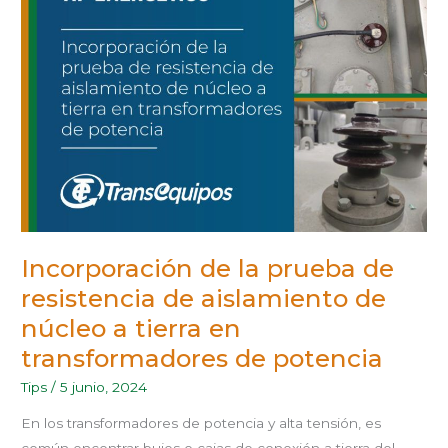
PRUEBA
DE
RESISTENCIA
DE
AISLAMIENTO
DE
NÚCLEO
A
TIERRA
EN
TRANSFORMADORES
DE
POTENCIA
Incorporación de la prueba de
resistencia de aislamiento de
núcleo a tierra en
transformadores de potencia
Tips
/
5 junio, 2024
En los transformadores de potencia y alta tensión, es
común encontrar bujes o cajas de conexión a tierra del