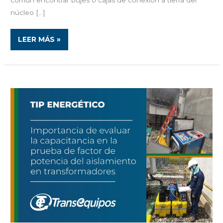
núcleo […]
LEER MÁS »
IMPORTANCIA
DE
EVALUAR
LA
CAPACITANCIA
EN
LA
PRUEBA
DE
FACTOR
DE
POTENCIA
DEL
AISLAMIENTO
EN
TRANSFORMADORES