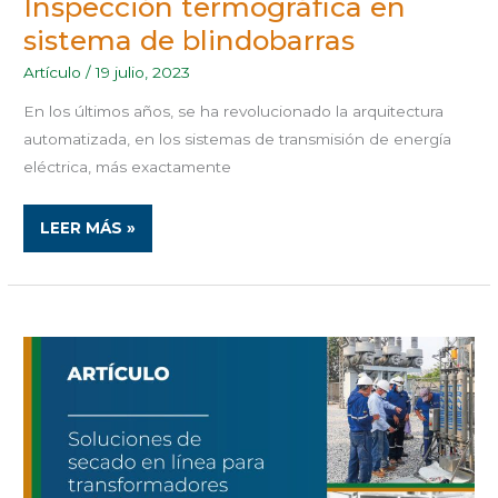
Inspección termográfica en
sistema de blindobarras
Artículo
/
19 julio, 2023
En los últimos años, se ha revolucionado la arquitectura
automatizada, en los sistemas de transmisión de energía
eléctrica, más exactamente
LEER MÁS »
SOLUCIONES
DE
SECADO
EN
LÍNEA
PARA
TRANSFORMADORES
AISLADOS
EN
ACEITE