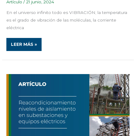
Artículo
/
21 junio, 2024
En el universo infinito todo es VIBRACIÓN; la temperatura
es el grado de vibración de las moléculas, la corriente
eléctrica
LEER MÁS »
REACONDICIONAMIENTO
DE
NIVELES
DE
AISLAMIENTO
EN
SUBESTACIONES
Y
EQUIPOS
ELÉCTRICOS