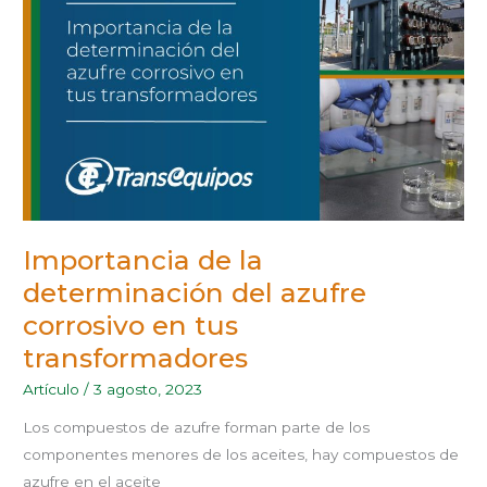
AZUFRE
CORROSIVO
EN
TUS
TRANSFORMADORES
Importancia de la
determinación del azufre
corrosivo en tus
transformadores
Artículo
/
3 agosto, 2023
Los compuestos de azufre forman parte de los
componentes menores de los aceites, hay compuestos de
azufre en el aceite