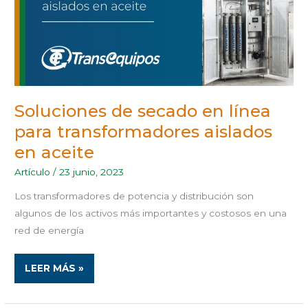
Soluciones de secado en línea
para transformadores aislados
en aceite
Artículo
/
23 junio, 2023
Los transformadores de potencia y distribución son
algunos de los activos más importantes y costosos en una
red de energía
LEER MÁS »