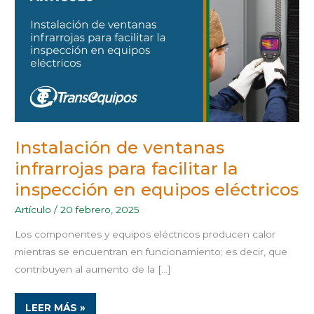
INFRARROJAS
PARA
FACILITAR
LA
INSPECCIÓN
EN
EQUIPOS
ELÉCTRICOS
Instalación de ventanas
infrarrojas para facilitar la
inspección en equipos eléctricos
Artículo
/
20 febrero, 2025
Los componentes y equipos eléctricos producen calor
mientras se encuentran en funcionamiento; es decir, que
contribuyen al aumento de la […]
LEER MÁS »