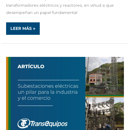
transformadores eléctricos y reactores, en virtud a que
desempeñan un papel fundamental
LEER MÁS »
SUBESTACIONES
ELÉCTRICAS
UN
PILAR
PARA
LA
INDUSTRIA
Y
EL
COMERCIO