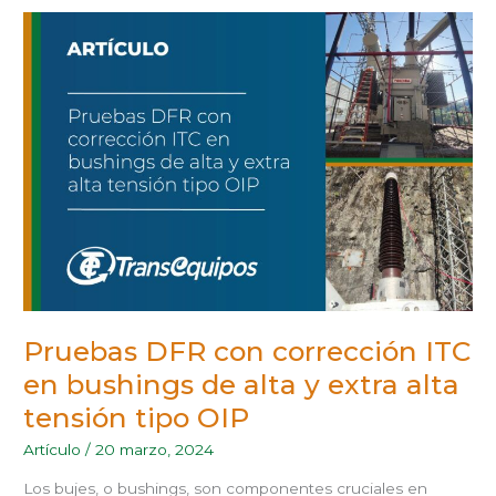
PRUEBAS
DFR
CON
CORRECCIÓN
ITC
EN
BUSHINGS
DE
ALTA
Y
EXTRA
ALTA
TENSIÓN
TIPO
OIP
Pruebas DFR con corrección ITC
en bushings de alta y extra alta
tensión tipo OIP
Artículo
/
20 marzo, 2024
Los bujes, o bushings, son componentes cruciales en