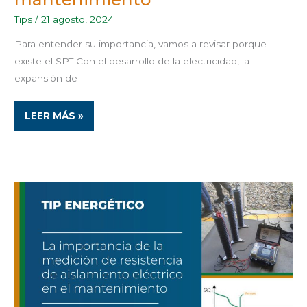
Tips
/
21 agosto, 2024
Para entender su importancia, vamos a revisar porque
existe el SPT Con el desarrollo de la electricidad, la
expansión de
LEER MÁS »
LA
IMPORTANCIA
DE
LA
MEDICIÓN
DE
RESISTENCIA
DE
AISLAMIENTO
ELÉCTRICO
EN
EL
MANTENIMIENTO