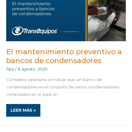
CONDENSADORES
El mantenimiento preventivo a
bancos de condensadores
Tips
/
8 agosto, 2025
Considero oportuno el indicar que un banco de
condensadores es el conjunto de varios condensadores
conectados en sí, para un
LEER MÁS »