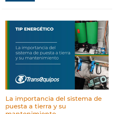
LA
IMPORTANCIA
DEL
SISTEMA
DE
PUESTA
A
TIERRA
Y
SU
MANTENIMIENTO
La importancia del sistema de
puesta a tierra y su
mantenimiento