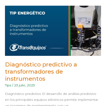
DIAGNÓSTICO
PREDICTIVO
A
TRANSFORMADORES
DE
INSTRUMENTOS
Diagnóstico predictivo a
transformadores de
instrumentos
Tips
/
23 julio, 2025
Diagnóstico predictivo El desarrollo de análisis predictivo
en los principales equipos eléctricos permite implementar
un programa de mantenimiento con un