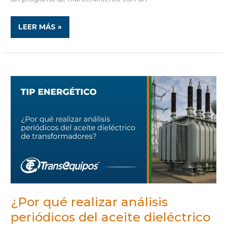
LEER MÁS »
¿POR
QUÉ
REALIZAR
ANÁLISIS
PERIÓDICOS
DEL
ACEITE
DIELÉCTRICO
DE
TRANSFORMADORES?
¿Por qué realizar análisis
periódicos del aceite dieléctrico