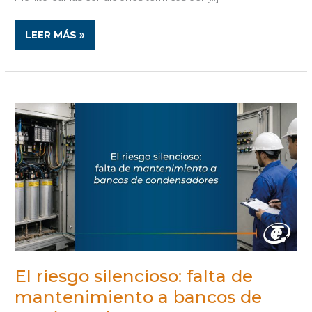
LEER MÁS »
EL
RIESGO
SILENCIOSO:
FALTA
DE
MANTENIMIENTO
A
BANCOS
DE
CONDENSADORES
El riesgo silencioso: falta de
mantenimiento a bancos de