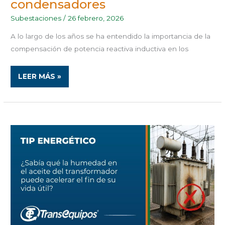
condensadores
Subestaciones
/
26 febrero, 2026
A lo largo de los años se ha entendido la importancia de la
compensación de potencia reactiva inductiva en los
LEER MÁS »
¿SABÍA
QUÉ
LA
HUMEDAD
EN
EL
ACEITE
DEL
TRANSFORMADOR
PUEDE
ACELERAR
EL
FIN
DE
SU