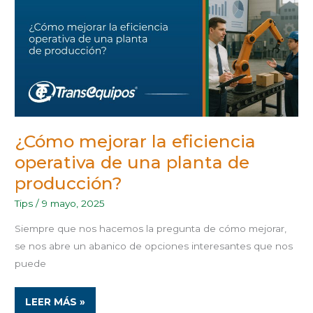
OPERATIVA
DE
UNA
PLANTA
DE
PRODUCCIÓN?
¿Cómo mejorar la eficiencia
operativa de una planta de
producción?
Tips
/
9 mayo, 2025
Siempre que nos hacemos la pregunta de cómo mejorar,
se nos abre un abanico de opciones interesantes que nos
puede
LEER MÁS »