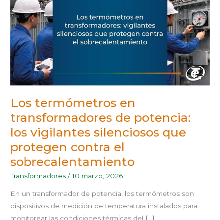
TRANSFORMADORES
DE
POTENCIA:
LOS
VIGILANTES
SILENCIOSOS
QUE
PROTEGEN
CONTRA
EL
SOBRECALENTAMIENTO
Los termómetros en
transformadores de potencia:
los vigilantes silenciosos que
protegen contra el
sobrecalentamiento
Transformadores
/
10 marzo, 2026
En un transformador de potencia, los termómetros son
dispositivos de medición de temperatura instalados para
monitorear las condiciones térmicas del […]