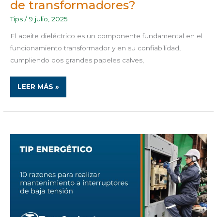
de transformadores?
Tips
/
9 julio, 2025
El aceite dieléctrico es un componente fundamental en el
funcionamiento transformador y en su confiabilidad,
cumpliendo dos grandes papeles calves,
LEER MÁS »
10
RAZONES
PARA
REALIZAR
MANTENIMIENTO
A
INTERRUPTORES
DE
BAJA
TENSIÓN