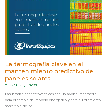
EN
EL
MANTENIMIENTO
PREDICTIVO
DE
PANELES
SOLARES
La termografía clave en el
mantenimiento predictivo de
paneles solares
Tips
/
18 mayo, 2023
Las instalaciones fotovoltaicas son un aporte importante
para el cambio del modelo energético y para el tratamiento
sostenible de los […]