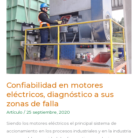
MOTORES
ELÉCTRICOS,
DIAGNÓSTICO
A
SUS
ZONAS
DE
FALLA
Confiabilidad en motores
eléctricos, diagnóstico a sus
zonas de falla
Artículo
/
25 septiembre, 2020
Siendo los motores eléctricos el principal sistema de
accionamiento en los procesos industriales y en la industria