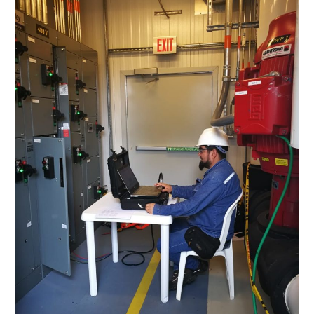
ELÉCTRICOS,
DIAGNÓSTICO
A
SUS
ZONAS
DE
FALLA
(2)