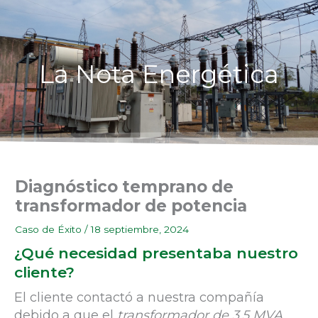
Ir
al
contenido
La Nota Energética
Diagnóstico temprano de
transformador de potencia
Caso de Éxito
/
18 septiembre, 2024
¿Qué necesidad presentaba nuestro
cliente?
El cliente contactó a nuestra compañía
debido a que el
transformador de 3.5 MVA,