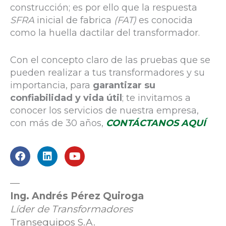
construcción; es por ello que la respuesta
SFRA
inicial de fabrica
(FAT)
es conocida
como la huella dactilar del transformador.
Con el concepto claro de las pruebas que se
pueden realizar a tus transformadores y su
importancia, para
garantizar su
confiabilidad y vida útil
; te invitamos a
conocer los servicios de nuestra empresa,
con más de 30 años,
CONTÁCTANOS AQUÍ
F
L
Y
a
i
o
c
n
u
e
k
t
b
e
u
—
o
d
b
Ing. Andrés Pérez Quiroga
o
i
e
Líder de Transformadores
k
n
Transequipos S.A.