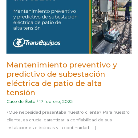
PREDICTIVO
DE
SUBESTACIÓN
ELÉCTRICA
DE
PATIO
DE
ALTA
TENSIÓN
Mantenimiento preventivo y
predictivo de subestación
eléctrica de patio de alta
tensión
Caso de Éxito
/
17 febrero, 2025
¿Qué necesidad presentaba nuestro cliente? Para nuestro
cliente, es crucial garantizar la confiabilidad de sus
instalaciones eléctricas y la continuidad […]