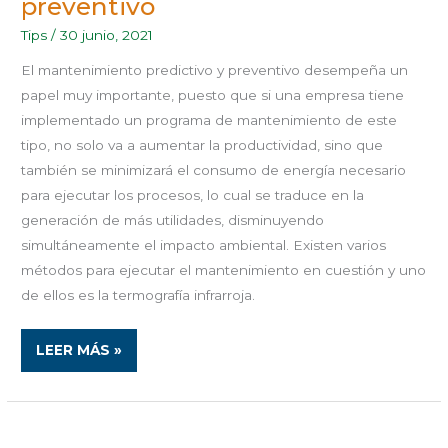
preventivo
Tips
/
30 junio, 2021
El mantenimiento predictivo y preventivo desempeña un
papel muy importante, puesto que si una empresa tiene
implementado un programa de mantenimiento de este
tipo, no solo va a aumentar la productividad, sino que
también se minimizará el consumo de energía necesario
para ejecutar los procesos, lo cual se traduce en la
generación de más utilidades, disminuyendo
simultáneamente el impacto ambiental. Existen varios
métodos para ejecutar el mantenimiento en cuestión y uno
de ellos es la termografía infrarroja.
LEER MÁS »