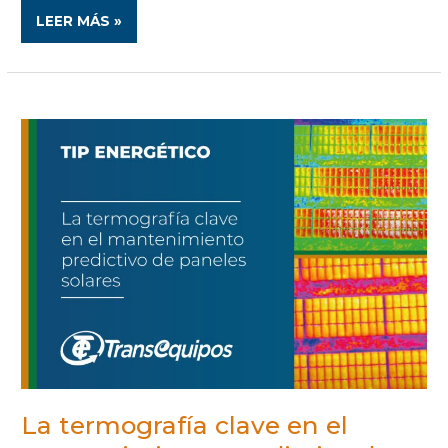
LEER MÁS »
LA
TERMOGRAFÍA
CLAVE
EN
EL
MANTENIMIENTO
PREDICTIVO
DE
PANELES
SOLARES
La termografía clave en el