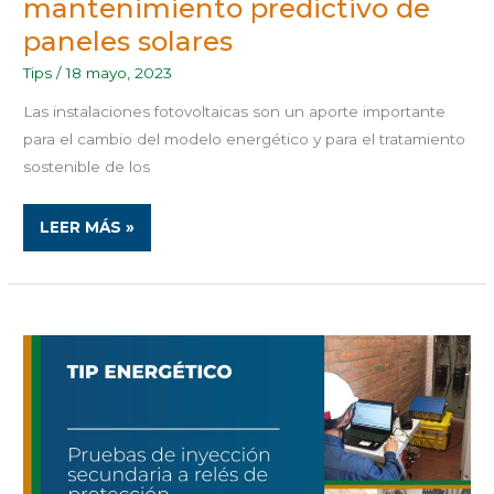
mantenimiento predictivo de
paneles solares
Tips
/
18 mayo, 2023
Las instalaciones fotovoltaicas son un aporte importante
para el cambio del modelo energético y para el tratamiento
sostenible de los
LEER MÁS »
PRUEBAS
DE
INYECCIÓN
SECUNDARIA
A
RELÉS
DE
PROTECCIÓN