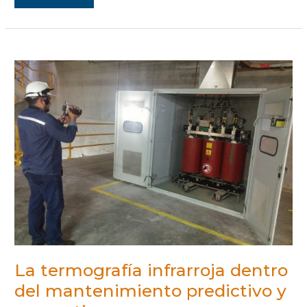
LA
TERMOGRAFÍA
INFRARROJA
DENTRO
DEL
MANTENIMIENTO
PREDICTIVO
Y
PREVENTIVO
La termografía infrarroja dentro
del mantenimiento predictivo y