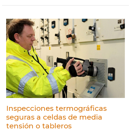
INSPECCIONES
TERMOGRÁFICAS
SEGURAS
A
CELDAS
DE
MEDIA
TENSIÓN
O
TABLEROS
Inspecciones termográficas
seguras a celdas de media
tensión o tableros