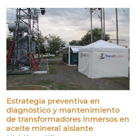
ESTRATEGIA
PREVENTIVA
EN
DIAGNÓSTICO
Y
MANTENIMIENTO
DE
TRANSFORMADORES
INMERSOS
EN
ACEITE
MINERAL
AISLANTE
Estrategia preventiva en
diagnóstico y mantenimiento
de transformadores inmersos en
aceite mineral aislante