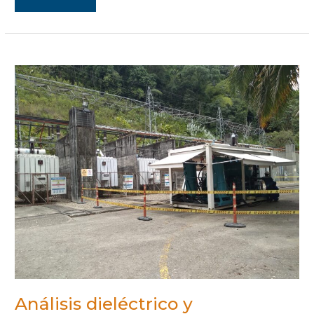
ANÁLISIS
DIELÉCTRICO
Y
FISICOQUÍMICO
DEL
ACEITE
MINERAL
AISLANTE,
DETERMINANTE
PARA
EL
MANTENIMIENTO
A
TRANSFORMADORES
Análisis dieléctrico y