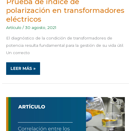
Prueba de índice de
polarización en transformadores
eléctricos
Artículo
/
30 agosto, 2021
El diagnóstico de la condición de transformadores de
potencia resulta fundamental para la gestión de su vida útil.
Un correcto
LEER MÁS »
CORRELACIÓN
ENTRE
LOS
RESULTADOS
DE
ENSAYOS
DE
ACEITES
DIELÉCTRICOS