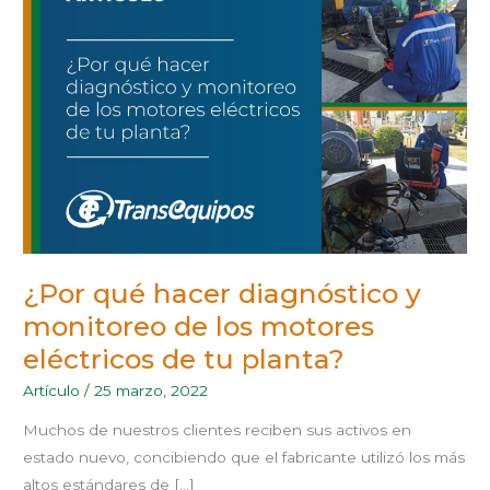
DIAGNÓSTICO
Y
MONITOREO
DE
LOS
MOTORES
ELÉCTRICOS
DE
TU
PLANTA?
¿Por qué hacer diagnóstico y
monitoreo de los motores
eléctricos de tu planta?
Artículo
/
25 marzo, 2022
Muchos de nuestros clientes reciben sus activos en
estado nuevo, concibiendo que el fabricante utilizó los más
altos estándares de […]