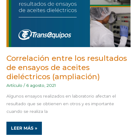
(AMPLIACIÓN)
Correlación entre los resultados
de ensayos de aceites
dieléctricos (ampliación)
Artículo
/
6 agosto, 2021
Algunos ensayos realizados en laboratorio afectan el
resultado que se obtienen en otros y es importante
cuando se realiza la
LEER MÁS »