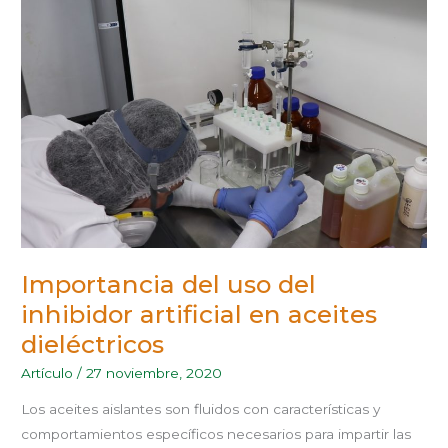
IMPORTANCIA
DEL
USO
DEL
INHIBIDOR
ARTIFICIAL
EN
ACEITES
DIELÉCTRICOS
Importancia del uso del
inhibidor artificial en aceites
dieléctricos
Artículo
/
27 noviembre, 2020
Los aceites aislantes son fluidos con características y
comportamientos específicos necesarios para impartir las