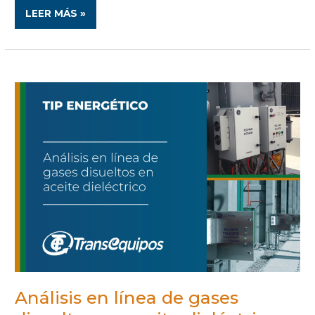
LEER MÁS »
ANÁLISIS
EN
LÍNEA
DE
GASES
DISUELTOS
EN
ACEITE
DIELÉCTRICO
Análisis en línea de gases